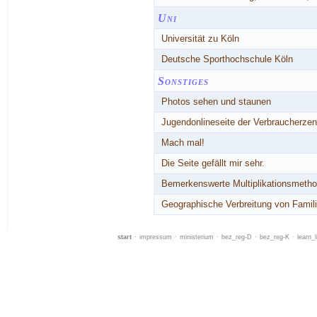
Uni
Universität zu Köln
Deutsche Sporthochschule Köln
Sonstiges
Photos sehen und staunen
Jugendonlineseite der Verbraucherze
Mach mal!
Die Seite gefällt mir sehr.
Bemerkenswerte Multiplikationsmeth
Geographische Verbreitung von Fami
start
·
impressum
·
ministerium
·
bez_reg-D
·
bez_reg-K
·
learn_l