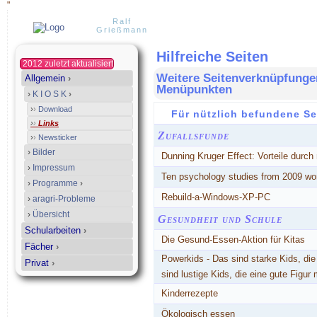
"
Ralf
Grießmann
Hilfreiche Seiten
2012 zuletzt aktualisiert
Weitere Seitenverknüpfungen
Allgemein
›
Menüpunkten
›
K I O S K
›
›
›
Download
Für nützlich befundene Se
›
›
Links
Zufallsfunde
›
›
Newsticker
›
Bilder
Dunning Kruger Effect: Vorteile durc
›
Impressum
Ten psychology studies from 2009 w
›
Programme
›
Rebuild-a-Windows-XP-PC
›
aragri-Probleme
›
Übersicht
Gesundheit und Schule
Schularbeiten
›
Die Gesund-Essen-Aktion für Kitas
Fächer
›
Powerkids - Das sind starke Kids, die 
Privat
›
sind lustige Kids, die eine gute Figu
Kinderrezepte
Ökologisch essen