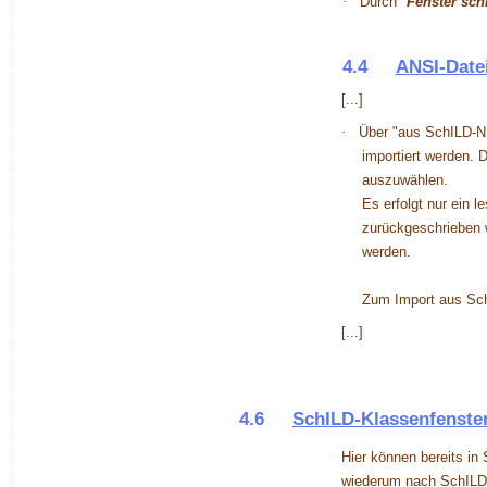
·
Durch "
Fenster sch
4.4
ANSI-Date
[...]
·
Über "
aus SchILD-N
importiert werden. 
auszuwählen.
Es erfolgt nur ein 
zurückgeschrieben 
werden.
Zum Import aus Sch
[...]
4.6
SchILD-Klassenfenste
Hier können bereits i
wiederum nach SchILD