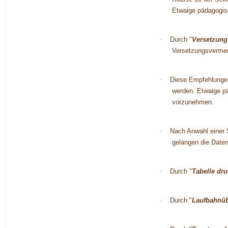
Etwaige pädagogis
·
Durch "
Versetzung
Versetzungsvermer
·
Diese Empfehlungen
werden. Etwaige p
vorzunehmen.
·
Nach Anwahl einer S
gelangen die Daten
·
Durch "
Tabelle dr
·
Durch "
Laufbahnüb