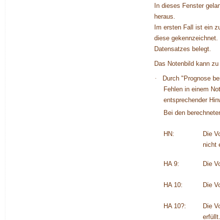
In dieses Fenster gela
heraus.
Im ersten Fall ist ein
diese gekennzeichnet. 
Datensatzes belegt.
Das Notenbild kann zu
·
Durch "
Prognose be
Fehlen in einem Not
entsprechender Hin
Bei den berechnete
HN:
Die V
nicht e
HA 9:
Die V
HA 10:
Die V
HA 10?:
Die V
erfüll