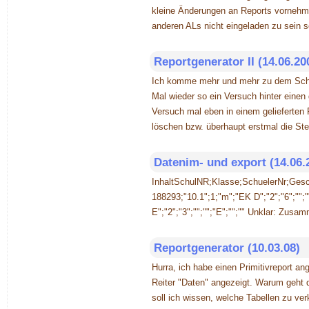
kleine Änderungen an Reports vornehme
anderen ALs nicht eingeladen zu sein s
Reportgenerator II (14.06.20
Ich komme mehr und mehr zu dem Schlus
Mal wieder so ein Versuch hinter einen 
Versuch mal eben in einem gelieferten 
löschen bzw. überhaupt erstmal die St
Datenim- und export (14.06.
InhaltSchulNR;Klasse;SchuelerNr;Gesch
188293;"10.1";1;"m";"EK D";"2";"6";"";"
E";"2";"3";"";"";"E";"";"" Unklar: Zus
Reportgenerator (10.03.08)
Hurra, ich habe einen Primitivreport a
Reiter "Daten" angezeigt. Warum geht 
soll ich wissen, welche Tabellen zu v