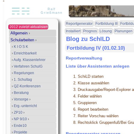
"
Ralf
Grießmann
Reportgenerator
Fortbildung III
Fortbildu
2012 zuletzt aktualisiert
Installiert
Prognos
Lösung
Planungen
Allgemein
›
Blog zu SchILD
Schularbeiten
›
›
K I O S K
Fortbildung IV (01.02.10)
›
Erreichbarkeit
Reportverwaltung
›
Aufg. Klassenlehrer
Liste über Assistenten anlegen
›
Verfahren SchulG
›
Regelungen
SchiLD starten
›
1. Schultag
Klasse auswählen
›
QZ-Konferenzen
Druckausgabe/Report-Explorer a
›
Beratung
Felder wählen
›
Vorsorge
›
Gruppieren
›
Erg.-unterricht
Report bearbeiten
›
ZP10
›
Reiter Vorschau wählen
›
NP 9/10
›
Rechtsklick Gruppenfuß/Bei Gr
›
Ende10
›
Projekte
Reportgenerator anpassen