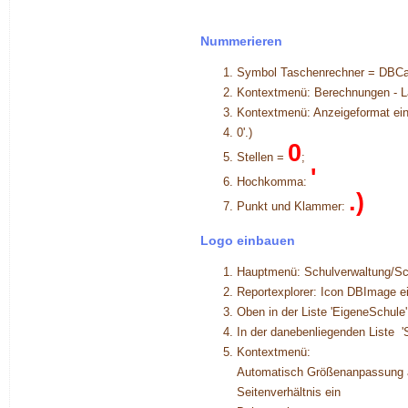
Nummerieren
Symbol Taschenrechner = DBCa
Kontextmenü: Berechnungen - La
Kontextmenü: Anzeigeformat ei
0'.)
0
Stellen =
;
'
Hochkomma:
.)
Punkt und Klammer:
Logo einbauen
Hauptmenü: Schulverwaltung/Sch
Reportexplorer: Icon DBImage e
Oben in der Liste 'EigeneSchule'
In der danebenliegenden Liste 
Kontextmenü:
Automatisch Größenanpassung 
Seitenverhältnis ein