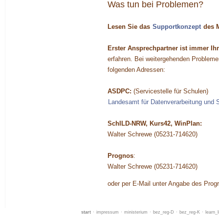
Was tun bei Problemen?
Lesen Sie das
Supportkonzept
des 
Erster Ansprechpartner ist immer Ih
erfahren. Bei weitergehenden Problemen
folgenden Adressen:
ASDPC:
(Servicestelle für Schulen)
Landesamt für Datenverarbeitung und S
SchILD-NRW, Kurs42, WinPlan:
Walter Schrewe (05231-714620)
Prognos
:
Walter Schrewe (05231-714620)
oder per E-Mail unter Angabe des Pro
start
·
impressum
·
ministerium
·
bez_reg-D
·
bez_reg-K
·
learn_l