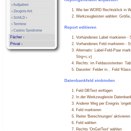
›
Aufgaben
Wie bei WORD Rechtsklick in W
›
Zeugnis Anl.
Werkzeugleisten wählen: Größe
›
SchILD
›
›
Termine
Report editieren
›
Casino Syndrome
Fächer
›
Vorhandenes Label markieren - 
Privat
›
Vorhandenes Feld markieren - S
Alternativ: Label-Feld-Paar mar
Strg+c,v)
Rechts: im Feldassistenten Tab
Darunter: Felder in... Feld 'Klas
Datenbankfeld einbinden
Feld DBText einfügen
In der Werkzeugleiste Datenban
Anderer Weg per Ereignis 'ongett
Feld markieren
Reiter 'Berechnungen' aktivieren
Feld wählen
Rechts 'OnGetText' wählen