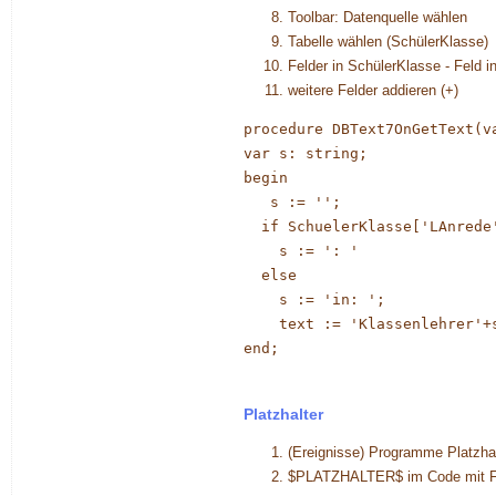
Toolbar: Datenquelle wählen
Tabelle wählen (SchülerKlasse)
Felder in SchülerKlasse - Feld i
weitere Felder addieren (+)
procedure DBText7OnGetText(v
var s: string;
begin
   s := '';
  if SchuelerKlasse['LAnrede
    s := ': '
  else
    s := 'in: ';
    text := 'Klassenlehrer'+
end;
Platzhalter
(Ereignisse) Programme Platzha
$PLATZHALTER$ im Code mit Fl