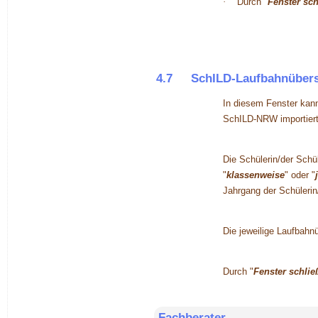
·
Durch "
Fenster sc
4.7
SchILD-Laufbahnübers
In diesem Fenster kan
SchILD-NRW importiert
Die Schülerin/der Schü
"
klassenweise
" oder "
Jahrgang der Schülerin
Die jeweilige Laufbahn
Durch "
Fenster schlie
Fachberater