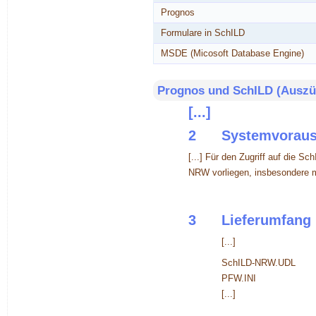
Prognos
Formulare in SchILD
MSDE (Micosoft Database Engine)
Prognos und SchILD (Auszüg
[...]
2
Systemvoraus
[...] Für den Zugriff auf die
NRW vorliegen, insbesondere mü
3
Lieferumfang
[...]
SchILD-NRW.UDL Da
PFW.INI Datei m
[...]