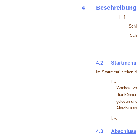
4
Beschreibung
[...]
·
SchI
·
Sch
4.2
Startmenü
Im Startmenü stehen d
[...]
·
"
Analyse vo
Hier könne
gelesen und
Abschlussp
[...]
4.3
Abschluss