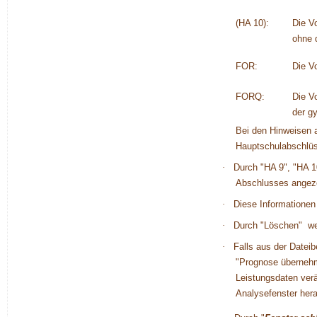
(HA 10):
Die V
ohne 
FOR:
Die Vo
FORQ:
Die V
der gy
Bei den Hinweisen 
Hauptschulabschlüs
·
Durch "
HA 9
", "
HA 1
Abschlusses angeze
·
Diese Informationen
·
Durch "
Löschen
" we
·
Falls aus der Datei
"
Prognose überneh
Leistungsdaten ver
Analysefenster hera