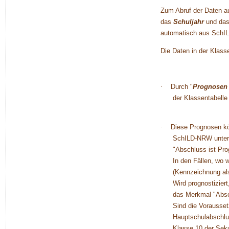
Zum Abruf der Daten 
das
Schuljahr
und da
automatisch aus SchI
Die Daten in der Klass
·
Durch "
Prognosen 
der Klassentabelle e
·
Diese Prognosen kö
SchILD-NRW unter 
"Abschluss ist Pro
In den Fällen, wo 
(Kennzeichnung als
Wird prognostizier
das Merkmal "Absch
Sind die Vorausset
Hauptschulabschlus
Klasse 10 der Sek