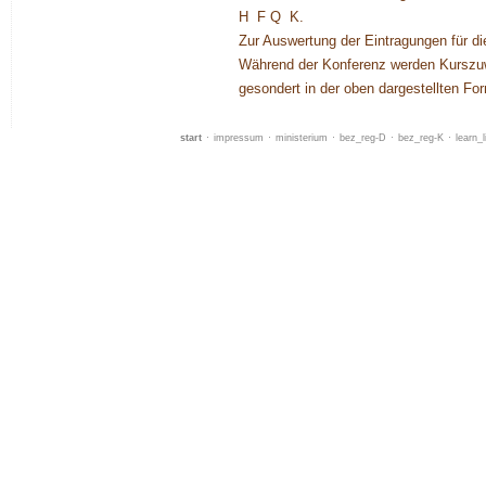
H F Q K.
Zur Auswertung der Eintragungen für die
Während der Konferenz werden Kurszuwei
gesondert in der oben dargestellten Fo
start
·
impressum
·
ministerium
·
bez_reg-D
·
bez_reg-K
·
learn_l