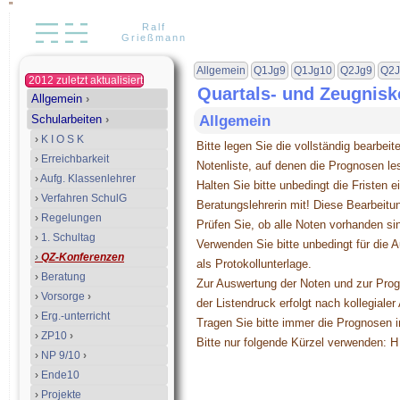
"
Ralf
Grießmann
Allgemein
Q1Jg9
Q1Jg10
Q2Jg9
Q2J
2012 zuletzt aktualisiert
Quartals- und Zeugnisk
Allgemein
›
Schularbeiten
›
Allgemein
›
K I O S K
Bitte legen Sie die vollständig bearbe
›
Erreichbarkeit
Notenliste, auf denen die Prognosen les
›
Aufg. Klassenlehrer
Halten Sie bitte unbedingt die Fristen 
›
Verfahren SchulG
Beratungslehrerin mit! Diese Bearbeit
›
Regelungen
Prüfen Sie, ob alle Noten vorhanden si
›
1. Schultag
Verwenden Sie bitte unbedingt für die A
›
QZ-Konferenzen
als Protokollunterlage.
›
Beratung
Zur Auswertung der Noten und zur Pro
›
Vorsorge
›
der Listendruck erfolgt nach kollegiale
›
Erg.-unterricht
Tragen Sie bitte immer die Prognosen in
›
ZP10
›
Bitte nur folgende Kürzel verwenden:
›
NP 9/10
›
›
Ende10
›
Projekte