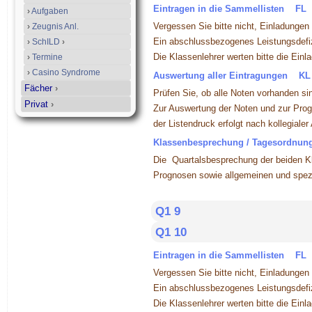
Eintragen in die Sammellisten FL
›
Aufgaben
Vergessen Sie bitte nicht, Einladungen
›
Zeugnis Anl.
Ein abschlussbezogenes Leistungsdefizi
›
SchILD
›
Die Klassenlehrer werten bitte die Ein
›
Termine
›
Casino Syndrome
Auswertung aller Eintragungen KL
Fächer
›
Prüfen Sie, ob alle Noten vorhanden si
Privat
›
Zur Auswertung der Noten und zur Pro
der Listendruck erfolgt nach kollegiale
Klassenbesprechung / Tagesordnu
Die Quartalsbesprechung der beiden Kl
Prognosen sowie allgemeinen und spezi
Q1 9
Q1 10
Eintragen in die Sammellisten FL
Vergessen Sie bitte nicht, Einladungen
Ein abschlussbezogenes Leistungsdefizi
Die Klassenlehrer werten bitte die Ein