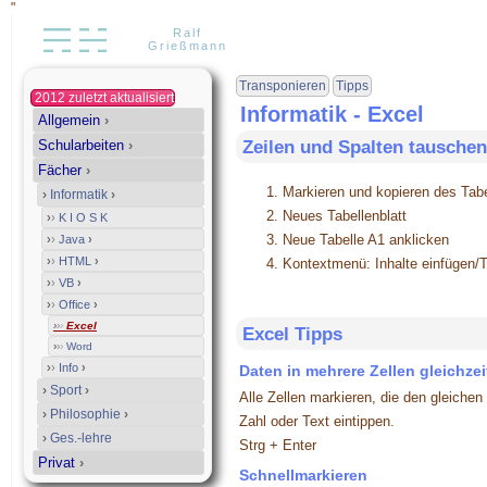
"
Ralf
Grießmann
Transponieren
Tipps
2012 zuletzt aktualisiert
Informatik - Excel
Allgemein
›
Schularbeiten
›
Zeilen und Spalten tauschen
Fächer
›
Markieren und kopieren des Tab
›
Informatik
›
Neues Tabellenblatt
›
›
K I O S K
Neue Tabelle A1 anklicken
›
›
Java
›
›
›
HTML
›
Kontextmenü: Inhalte einfügen/
›
›
VB
›
›
›
Office
›
›
›
›
Excel
Excel Tipps
›
›
›
Word
›
›
Info
›
Daten in mehrere Zellen gleichze
›
Sport
›
Alle Zellen markieren, die den gleiche
›
Philosophie
›
Zahl oder Text eintippen.
›
Ges.-lehre
Strg + Enter
Privat
›
Schnellmarkieren