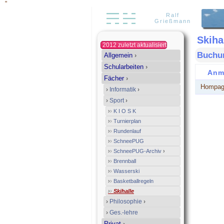
"
Ralf
Grießmann
Skiha
2012 zuletzt aktualisiert
Buchun
Allgemein
›
Schularbeiten
›
Anm
Fächer
›
Hompag
›
Informatik
›
›
Sport
›
›
›
K I O S K
›
›
Turnierplan
›
›
Rundenlauf
›
›
SchneePUG
›
›
SchneePUG-Archiv
›
›
›
Brennball
›
›
Wasserski
›
›
Basketballregeln
›
›
Skihalle
›
Philosophie
›
›
Ges.-lehre
Privat
›